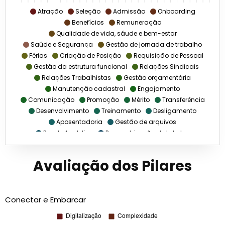
Atração
Seleção
Admissão
Onboarding
Benefícios
Remuneração
Qualidade de vida, sáude e bem-estar
Saúde e Segurança
Gestão de jornada de trabalho
Férias
Criação de Posição
Requisição de Pessoal
Gestão da estrutura funcional
Relações Sindicais
Relações Trabalhistas
Gestão orçamentária
Manutenção cadastral
Engajamento
Comunicação
Promoção
Mérito
Transferência
Desenvolvimento
Treinamento
Desligamento
Aposentadoria
Gestão de arquivos
People Analytics
Parametrização de tabelas
Processamento de folha de pagamento
Avaliação dos Pilares
Conectar e Embarcar