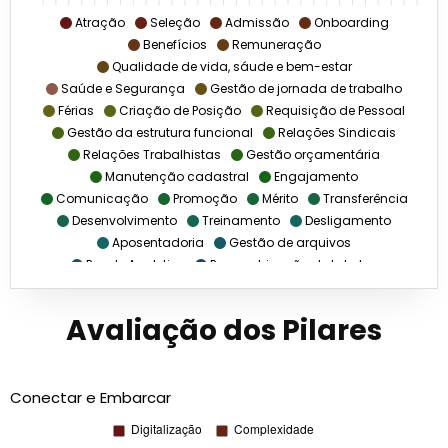
Atração
Seleção
Admissão
Onboarding
Benefícios
Remuneração
Qualidade de vida, sáude e bem-estar
Saúde e Segurança
Gestão de jornada de trabalho
Férias
Criação de Posição
Requisição de Pessoal
Gestão da estrutura funcional
Relações Sindicais
Relações Trabalhistas
Gestão orçamentária
Manutenção cadastral
Engajamento
Comunicação
Promoção
Mérito
Transferência
Desenvolvimento
Treinamento
Desligamento
Aposentadoria
Gestão de arquivos
People Analytics
Parametrização de tabelas
Processamento de folha de pagamento
Avaliação dos Pilares
Conectar e Embarcar