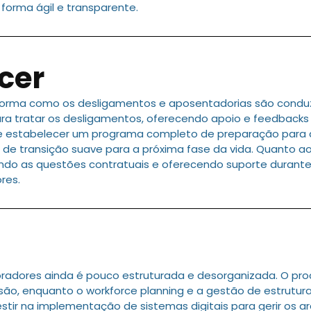
forma ágil e transparente.
cer
 forma como os desligamentos e aposentadorias são con
a tratar os desligamentos, oferecendo apoio e feedbacks 
nte estabelecer um programa completo de preparação pa
s de transição suave para a próxima fase da vida. Quanto a
do as questões contratuais e oferecendo suporte durante o
res.
oradores ainda é pouco estruturada e desorganizada. O 
cisão, enquanto o workforce planning e a gestão de estrutu
r na implementação de sistemas digitais para gerir os ar