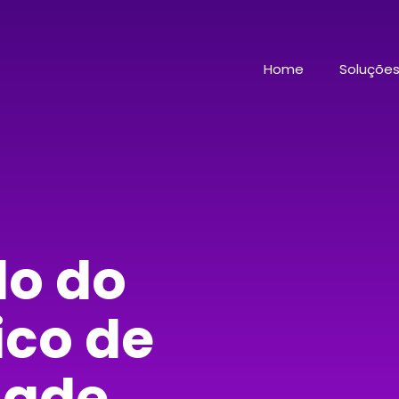
Home
Soluçõe
do do
ico de
dade