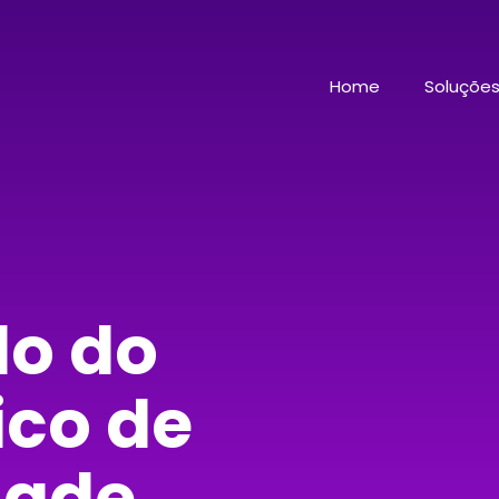
Home
Soluçõe
do do
ico de
dade