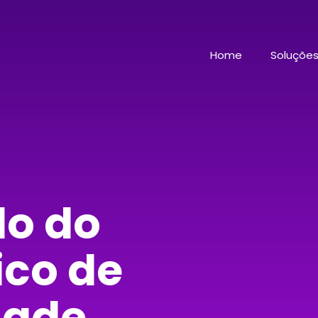
Home
Soluçõe
do do
ico de
dade