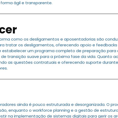
forma ágil e transparente.
cer
 forma como os desligamentos e aposentadorias são con
a tratar os desligamentos, oferecendo apoio e feedbacks 
nte estabelecer um programa completo de preparação pa
s de transição suave para a próxima fase da vida. Quanto a
do as questões contratuais e oferecendo suporte durante o
res.
oradores ainda é pouco estruturada e desorganizada. O 
cisão, enquanto o workforce planning e a gestão de estrutu
r na implementação de sistemas digitais para gerir os ar