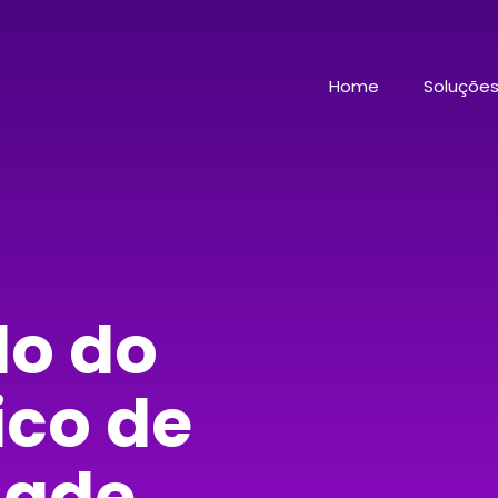
Home
Soluçõe
do do
ico de
dade