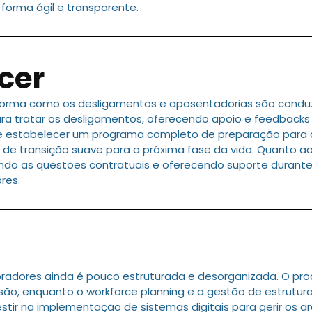
forma ágil e transparente.
cer
 forma como os desligamentos e aposentadorias são con
a tratar os desligamentos, oferecendo apoio e feedbacks 
nte estabelecer um programa completo de preparação pa
s de transição suave para a próxima fase da vida. Quanto a
do as questões contratuais e oferecendo suporte durante o
res.
oradores ainda é pouco estruturada e desorganizada. O 
cisão, enquanto o workforce planning e a gestão de estrutu
r na implementação de sistemas digitais para gerir os ar