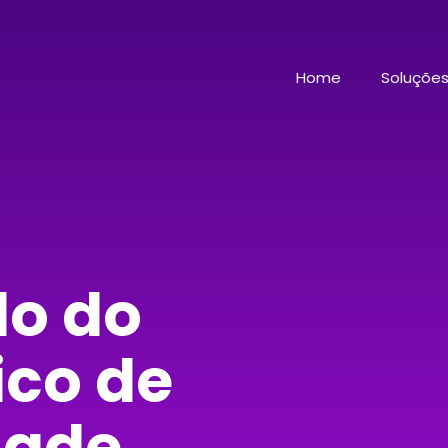
Home
Soluçõe
do do
ico de
dade