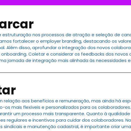
arcar
e estruturação nos processos de atração e seleção de can
amos fortalecer o employer branding, destacando os valores
onal. Além disso, aprofundar a integração dos novos colab
 onboarding. Coletar e considerar os feedbacks dos novos
ma jornada de integração mais alinhada às necessidades e
tar
m relação aos benefícios e remuneração, mas ainda há espa
ndo-os mais flexíveis e personalizados para os colaborador
arantir um processo mais transparente. Quanto à qualidad
 regulares e incentivos para cuidar dos colaboradores. No
ões sindicais e manutenção cadastral, é importante criar uma