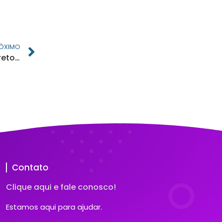
ÓXIMO
SECLICKARH recebe Eduardo Saigh, sócio-diretor da Elliott Scott Brasil.
Contato
Clique aqui e fale conosco!
Estamos aqui para ajudar.