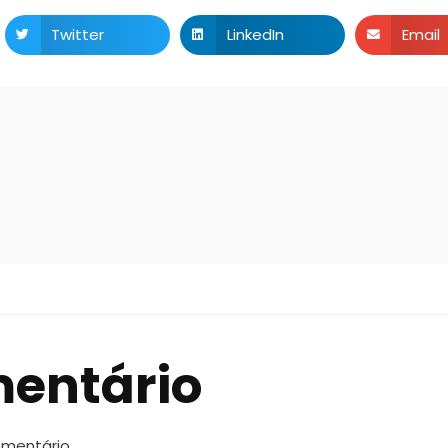
Twitter
LinkedIn
Email
mentário
omentário.