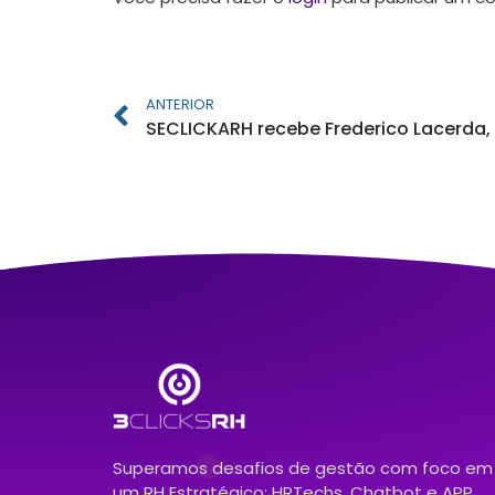
ANTERIOR
Superamos desafios de gestão com foco em
um RH Estratégico: HRTechs, Chatbot e APP.