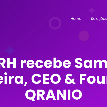
Home
Soluçõe
RH recebe Sami
eira, CEO & Fo
QRANIO