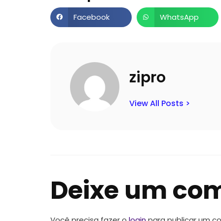
Facebook
WhatsApp
zipro
View All Posts >
Deixe um co
Você precisa fazer o
login
para publicar um c