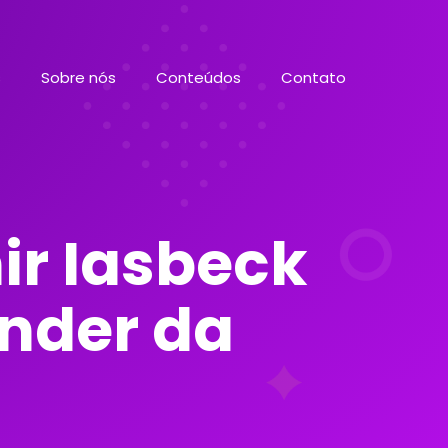
s
Sobre nós
Conteúdos
Contato
r Iasbeck
under da