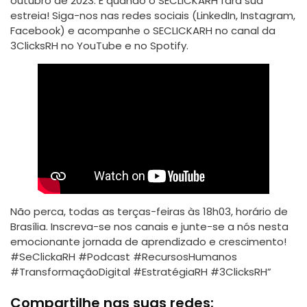
outubro de 2023. É quando o SECLICKARH fará sua
estreia! Siga-nos nas redes sociais (LinkedIn, Instagram,
Facebook) e acompanhe o SECLICKARH no canal da
3ClicksRH no YouTube e no Spotify.
Não perca, todas as terças-feiras às 18h03, horário de
Brasília. Inscreva-se nos canais e junte-se a nós nesta
emocionante jornada de aprendizado e crescimento!
#SeClickaRH #Podcast #RecursosHumanos
#TransformaçãoDigital #EstratégiaRH #3ClicksRH”
Compartilhe nas suas redes: